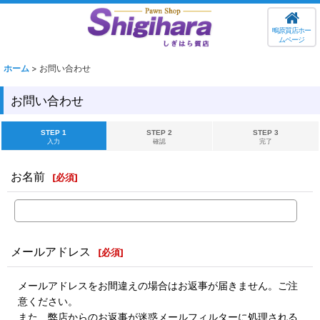
鴫原質店ホー
ムページ
ホーム
>
お問い合わせ
お問い合わせ
STEP 1
STEP 2
STEP 3
入力
確認
完了
お名前
[
必須
]
メールアドレス
[
必須
]
メールアドレスをお間違えの場合はお返事が届きません。ご注
意ください。
また、弊店からのお返事が迷惑メールフィルターに処理される