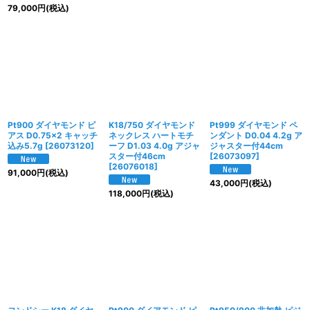
79,000
円
(税込)
Pt900 ダイヤモンド ピ
K18/750 ダイヤモンド
Pt999 ダイヤモンド ペ
アス D0.75×2 キャッチ
ネックレス ハートモチ
ンダント D0.04 4.2g ア
込み5.7g
[
26073120
]
ーフ D1.03 4.0g アジャ
ジャスター付44cm
スター付46cm
[
26073097
]
[
26076018
]
91,000
円
(税込)
43,000
円
(税込)
118,000
円
(税込)