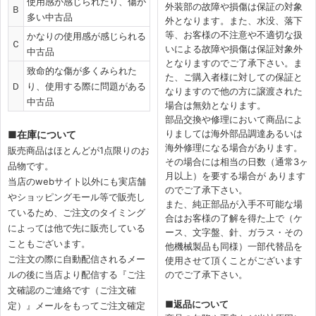
使用感が感じられたり、傷が
外装部の故障や損傷は保証の対象
Ｂ
多い中古品
外となります。また、水没、落下
等、お客様の不注意や不適切な扱
かなりの使用感が感じられる
Ｃ
いによる故障や損傷は保証対象外
中古品
となりますのでご了承下さい。ま
致命的な傷が多くみられた
た、ご購入者様に対しての保証と
Ｄ
り、使用する際に問題がある
なりますので他の方に譲渡された
中古品
場合は無効となります。
部品交換や修理において商品によ
りましては海外部品調達あるいは
■
在庫について
海外修理になる場合があります。
販売商品はほとんどが1点限りのお
その場合には相当の日数（通常3ヶ
品物です。
月以上）を要する場合が あります
当店のwebサイト以外にも実店舗
のでご了承下さい。
やショッピングモール等で販売し
また、純正部品が入手不可能な場
ているため、ご注文のタイミング
合はお客様の了解を得た上で（ケ
によっては他で先に販売している
ース、文字盤、針、ガラス・その
こともございます。
他機械製品も同様）一部代替品を
ご注文の際に自動配信されるメー
使用させて頂くことがございます
ルの後に当店より配信する『ご注
のでご了承下さい。
文確認のご連絡です（ご注文確
■
返品について
定）』メールをもってご注文確定