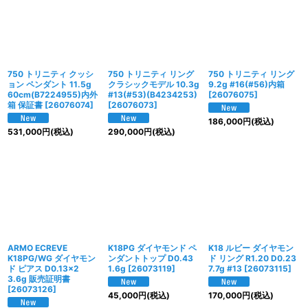
750 トリニティ クッシ
750 トリニティ リング
750 トリニティ リング
ョン ペンダント 11.5g
クラシックモデル 10.3g
9.2g #16(#56)内箱
60cm(B7224955)内外
#13(#53)(B4234253)
[
26076075
]
箱 保証書
[
26076074
]
[
26076073
]
186,000
円
(税込)
531,000
円
(税込)
290,000
円
(税込)
ARMO ECREVE
K18PG ダイヤモンド ペ
K18 ルビー ダイヤモン
K18PG/WG ダイヤモン
ンダントトップ D0.43
ド リング R1.20 D0.23
ド ピアス D0.13×2
1.6g
[
26073119
]
7.7g #13
[
26073115
]
3.6g 販売証明書
[
26073126
]
45,000
円
(税込)
170,000
円
(税込)