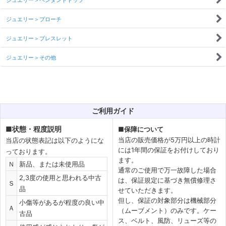
ジュエリー＞ペンダントトップ
ジュエリー＞ブローチ
ジュエリー＞ブレスレット
ジュエリー＞その他
ご利用ガイド
■
状態・程度説明
■
保障について
当店の販売価格が5万円以上の時計
当店の状態表記は以下のようにな
には1年間の保証をお付けしており
っております。
ます。
Ｎ
新品、または未使用品
通常のご使用で万一故障した場合
2,3度の使用と思われる中古
は、保証規定に基づき無償修理さ
Ｓ
品
せていただきます。
但し、保証の対象部分は機械部分
小傷等があるが程度の良い中
Ａ
（ムーブメント）のみです。ケー
古品
ス、ベルト、風防、リューズ等の