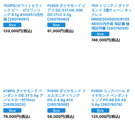
750PG/ホワイトセラミ
Pt900 ダイヤモンド ピ
750 トリニティ ダイヤ
ック ビー・ゼロワンリ
アス D0.331 D0.306
モンド 3連チェーン ネッ
ング 8.1g #10(#51)内外
D0.17×2 3.5g
クレス
箱
[
26076061
]
[
26076060
]
MM(B3040900/B705
8800)内外箱 保証書 修
理証明書
[
26076059
]
120,000
円
(税込)
91,000
円
(税込)
746,000
円
(税込)
K18PG ダイヤモンド ペ
Pt900 ダイヤモンド フ
Pt900 コンクパール ダ
ンダント D0.31 3.5g ア
ルエタニティリング
イヤモンド ペンダント
ジャスター付70cm
D0.5 4.6g #14
トップ P0.86 D0.48
[
26083025
]
[
26076068
]
3.6g
[
26076076
]
79,000
円
(税込)
58,000
円
(税込)
135,000
円
(税込)