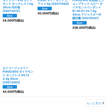
ヨンドシー K18 ダイヤ
Pt900 ダイアモンド ピ
Pt950/900 非加熱 ピジ
モンド ネックレス 1.0g
アス 2.9g
[
26073084
]
ョンブラッド ルビー ダ
39cm 内外箱
イヤモンドペンダント
[
26073072
]
R1.00 D1.33 7.6g
30,000
円
(税込)
45cm アジャスター付
鑑別書
[
26076041
]
28,000
円
(税込)
208,000
円
(税込)
セイコージュエリー
Pt900/850 ダイヤモン
ド ネックレス D0.12
4.4g 40cm
[
26073083
]
44,000
円
(税込)
もっと見る