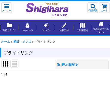
メニュー
商品検索
カート
鴫原質店ホーム
商品カテゴリ
マイページ
ログイン
会員登録
ご利用案内
ページ
ホーム
>
時計・メンズ
>
ブライトリング
ブライトリング
表示順変更
閉じる
13
件
表示数
:
並び順
:
絞り込む