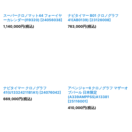
スーパークロノマット44 フォーイヤ
ナビタイマー B01 クロノグラフ
ーカレンダー(I19320)
[
24056038
]
41(AB0139)
[
23126008
]
1,140,000
円
(税込)
763,000
円
(税込)
ナビタイマー クロノグラフ
アベンジャーII クロノグラフ マザーオ
41(U13324211B1A1)
[
24076042
]
ブパール 日本限定
(A339AMPPSS)A13381
669,000
円
(税込)
[
25116001
]
410,000
円
(税込)