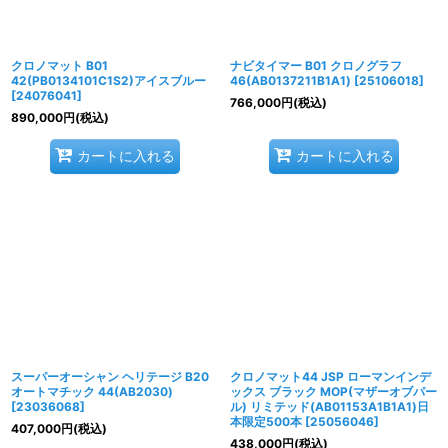
クロノマット B01
ナビタイマー B01 クロノグラフ
42(PB0134101C1S2)アイスブルー
46(AB0137211B1A1)
[
25106018
]
[
24076041
]
766,000
円
(税込)
890,000
円
(税込)
カートに入れる
カートに入れる
スーパーオーシャン ヘリテージ B20
クロノマット44 JSP ローマンインデ
オートマチック 44(AB2030)
ックス ブラック MOP(マザーオブパー
[
23036068
]
ル) リミテッド(AB01153A1B1A1)日
本限定500本
[
25056046
]
407,000
円
(税込)
438,000
円
(税込)