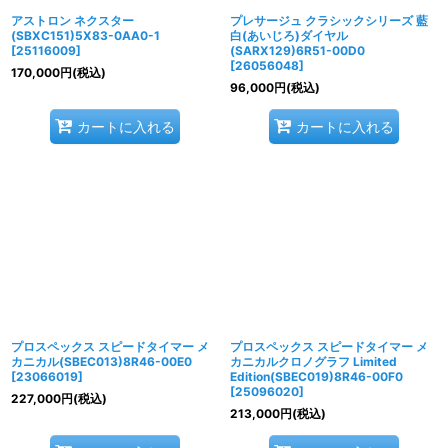
アストロン ネクスター
プレサージュ クラシックシリーズ 藍
(SBXC151)5X83-0AA0-1
白(あいじろ)ダイヤル
[
25116009
]
(SARX129)6R51-00D0
[
26056048
]
170,000
円
(税込)
96,000
円
(税込)
カートに入れる
カートに入れる
プロスペックス スピードタイマー メ
プロスペックス スピードタイマー メ
カニカル(SBEC013)8R46-00E0
カニカルクロノグラフ Limited
[
23066019
]
Edition(SBEC019)8R46-00F0
[
25096020
]
227,000
円
(税込)
213,000
円
(税込)