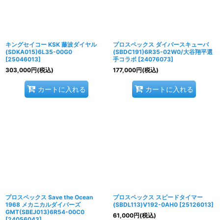
キングセイコー KSK 藤波ダイヤル
プロスペックス ダイバースキューバ
(SDKA015)6L35-00G0
(SBDC191)6R35-02W0/大谷翔平選
[
25046013
]
手コラボ
[
24076073
]
303,000
円
(税込)
177,000
円
(税込)
カートに入れる
カートに入れる
プロスペックス Save the Ocean
プロスペックス スピードタイマー
1968 メカニカルダイバーズ
(SBDL113)V192-0AH0
[
25126013
]
GMT(SBEJ013)6R54-00C0
61,000
円
(税込)
[
24056043
]