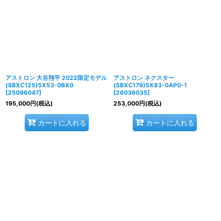
アストロン 大谷翔平 2022限定モデル
アストロン ネクスター
(SBXC125)5X53-0BX0
(SBXC179)5X83-0AP0-1
[
25096047
]
[
26036035
]
195,000
円
(税込)
253,000
円
(税込)
カートに入れる
カートに入れる