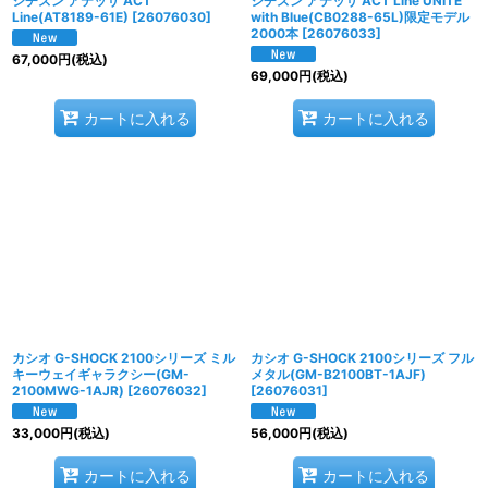
シチズン アテッサ ACT
シチズン アテッサ ACT Line UNITE
Line(AT8189-61E)
[
26076030
]
with Blue(CB0288-65L)限定モデル
2000本
[
26076033
]
67,000
円
(税込)
69,000
円
(税込)
カートに入れる
カートに入れる
カシオ G-SHOCK 2100シリーズ ミル
カシオ G-SHOCK 2100シリーズ フル
キーウェイギャラクシー(GM-
メタル(GM-B2100BT-1AJF)
2100MWG-1AJR)
[
26076032
]
[
26076031
]
33,000
円
(税込)
56,000
円
(税込)
カートに入れる
カートに入れる