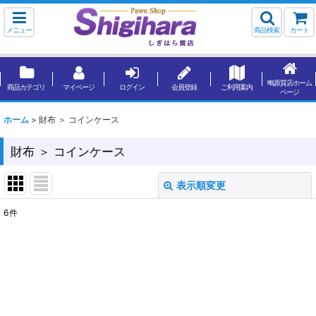
メニュー
商品検索
カート
鴫原質店ホーム
商品カテゴリ
マイページ
ログイン
会員登録
ご利用案内
ページ
ホーム
>
財布 ＞ コインケース
財布 ＞ コインケース
表示順変更
閉じる
6
件
表示数
:
並び順
:
絞り込む