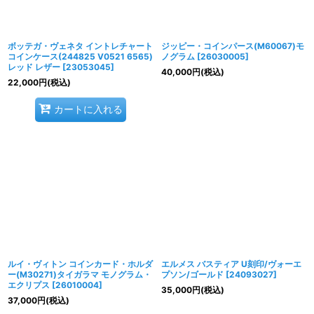
ボッテガ・ヴェネタ イントレチャート
ジッピー・コインパース(M60067)モ
コインケース(244825 V0521 6565)
ノグラム
[
26030005
]
レッド レザー
[
23053045
]
40,000
円
(税込)
22,000
円
(税込)
カートに入れる
ルイ・ヴィトン コインカード・ホルダ
エルメス バスティア U刻印/ヴォーエ
ー(M30271)タイガラマ モノグラム・
プソン/ゴールド
[
24093027
]
エクリプス
[
26010004
]
35,000
円
(税込)
37,000
円
(税込)