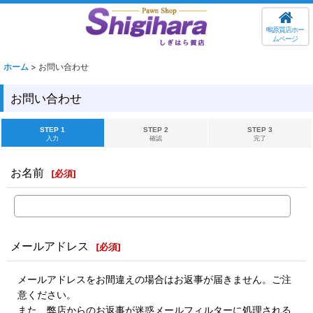
鴫原質店ホー
ムページ
ホーム
>
お問い合わせ
お問い合わせ
STEP 1
STEP 2
STEP 3
入力
確認
完了
お名前
[
必須
]
メールアドレス
[
必須
]
メールアドレスをお間違えの場合はお返事が届きません。ご注
意ください。
また、弊店からのお返事が迷惑メールフィルターに処理される