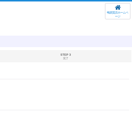
鴫原質店ホームペ
ージ
STEP 3
完了