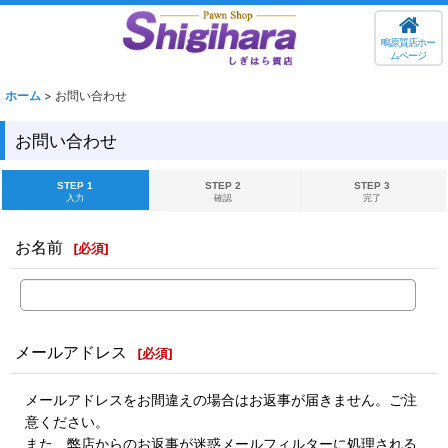
鴫原質店ホー
ムページ
ホーム
>
お問い合わせ
お問い合わせ
STEP 1
STEP 2
STEP 3
入力
確認
完了
お名前
[
必須
]
メールアドレス
[
必須
]
メールアドレスをお間違えの場合はお返事が届きません。ご注
意ください。
また、弊店からのお返事が迷惑メールフィルターに処理される