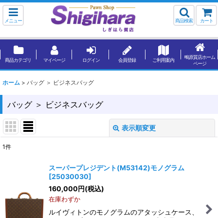
メニュー
商品検索
カート
鴫原質店ホーム
商品カテゴリ
マイページ
ログイン
会員登録
ご利用案内
ページ
ホーム
>
バッグ ＞ ビジネスバッグ
バッグ ＞ ビジネスバッグ
表示順変更
閉じる
1
件
表示数
:
スーパープレジデント(M53142)モノグラム
[
25030030
]
並び順
:
160,000
円
(税込)
在庫わずか
絞り込む
ルイヴィトンのモノグラムのアタッシュケース、