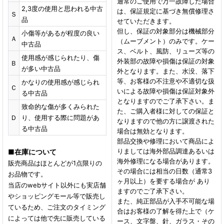
通常のご使用で万一故障した場合
2,3度の使用と思われる中古
は、保証規定に基づき無償修理さ
Ｓ
品
せていただきます。
但し、保証の対象部分は機械部分
小傷等があるが程度の良い
Ａ
（ムーブメント）のみです。ケー
中古品
ス、ベルト、風防、リューズ等の
使用感が感じられたり、傷
外装部の故障や損傷は保証の対象
Ｂ
が多い中古品
外となります。また、水没、落下
等、お客様の不注意や不適切な扱
かなりの使用感が感じられ
Ｃ
いによる故障や損傷は保証対象外
る中古品
となりますのでご了承下さい。ま
致命的な傷が多くみられた
た、ご購入者様に対しての保証と
Ｄ
り、使用する際に問題があ
なりますので他の方に譲渡された
る中古品
場合は無効となります。
部品交換や修理において商品によ
りましては海外部品調達あるいは
■
在庫について
海外修理になる場合があります。
販売商品はほとんどが1点限りの
その場合には相当の日数（通常3
お品物です。
ヶ月以上）を要する場合が あり
当店のwebサイト以外にも実店舗
ますのでご了承下さい。
やショッピングモール等で販売し
また、純正部品が入手不可能な場
ているため、ご注文のタイミング
合はお客様の了解を得た上で（ケ
によっては他で先に販売している
ース、文字盤、針、ガラス・その