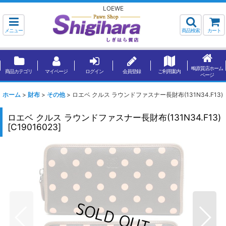
LOEWE
メニュー
商品検索
カート
鴫原質店ホーム
商品カテゴリ
マイページ
ログイン
会員登録
ご利用案内
ページ
ホーム
>
財布
>
その他
>
ロエベ クルス ラウンドファスナー長財布(131N34.F13)
ロエベ クルス ラウンドファスナー長財布(131N34.F13)
[
C19016023
]