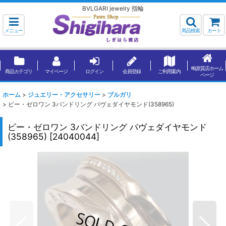
BVLGARI jewelry 指輪
メニュー
商品検索
カート
鴫原質店ホーム
商品カテゴリ
マイページ
ログイン
会員登録
ご利用案内
ページ
ホーム
>
ジュエリー・アクセサリー
>
ブルガリ
>
ビー・ゼロワン 3バンドリング パヴェダイヤモンド(358965)
ビー・ゼロワン 3バンドリング パヴェダイヤモンド
(358965)
[
24040044
]