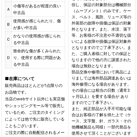
但し、保証の対象部分は機械部分
小傷等があるが程度の良い
Ａ
（ムーブメント）のみです。ケー
中古品
ス、ベルト、風防、リューズ等の
使用感が感じられたり、傷
外装部の故障や損傷は保証の対象
Ｂ
が多い中古品
外となります。また、水没、落下
等、お客様の不注意や不適切な扱
かなりの使用感が感じられ
Ｃ
いによる故障や損傷は保証対象外
る中古品
となりますのでご了承下さい。ま
致命的な傷が多くみられた
た、ご購入者様に対しての保証と
Ｄ
り、使用する際に問題があ
なりますので他の方に譲渡された
る中古品
場合は無効となります。
部品交換や修理において商品によ
りましては海外部品調達あるいは
■
在庫について
海外修理になる場合があります。
販売商品はほとんどが1点限りの
その場合には相当の日数（通常3
お品物です。
ヶ月以上）を要する場合が あり
当店のwebサイト以外にも実店舗
ますのでご了承下さい。
やショッピングモール等で販売し
また、純正部品が入手不可能な場
ているため、ご注文のタイミング
合はお客様の了解を得た上で（ケ
によっては他で先に販売している
ース、文字盤、針、ガラス・その
こともございます。
他機械製品も同様）一部代替品を
ご注文の際に自動配信されるメー
使用させて頂くことがございます