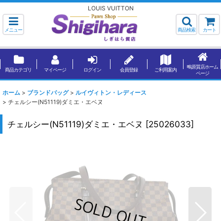
LOUIS VUITTON
メニュー
商品検索
カート
鴫原質店ホーム
商品カテゴリ
マイページ
ログイン
会員登録
ご利用案内
ページ
ホーム
>
ブランドバッグ
>
ルイヴィトン・レディース
>
チェルシー(N51119)ダミエ・エベヌ
チェルシー(N51119)ダミエ・エベヌ
[
25026033
]