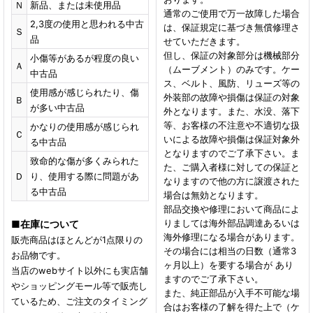
Ｎ
新品、または未使用品
通常のご使用で万一故障した場合
2,3度の使用と思われる中古
は、保証規定に基づき無償修理さ
Ｓ
品
せていただきます。
但し、保証の対象部分は機械部分
小傷等があるが程度の良い
Ａ
（ムーブメント）のみです。ケー
中古品
ス、ベルト、風防、リューズ等の
使用感が感じられたり、傷
外装部の故障や損傷は保証の対象
Ｂ
が多い中古品
外となります。また、水没、落下
等、お客様の不注意や不適切な扱
かなりの使用感が感じられ
Ｃ
いによる故障や損傷は保証対象外
る中古品
となりますのでご了承下さい。ま
致命的な傷が多くみられた
た、ご購入者様に対しての保証と
Ｄ
り、使用する際に問題があ
なりますので他の方に譲渡された
る中古品
場合は無効となります。
部品交換や修理において商品によ
りましては海外部品調達あるいは
■
在庫について
海外修理になる場合があります。
販売商品はほとんどが1点限りの
その場合には相当の日数（通常3
お品物です。
ヶ月以上）を要する場合が あり
当店のwebサイト以外にも実店舗
ますのでご了承下さい。
やショッピングモール等で販売し
また、純正部品が入手不可能な場
ているため、ご注文のタイミング
合はお客様の了解を得た上で（ケ