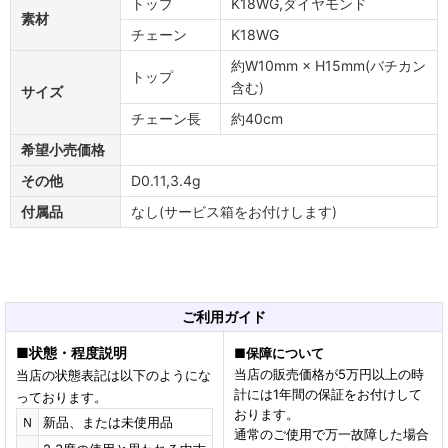
トップ
K18WG,ダイヤモンド
素材
チェーン
K18WG
約W10mm × H15mm(バチカン
トップ
含む)
サイズ
チェーン長
約40cm
希望小売価格
その他
D0.11,3.4g
付属品
なし(サービス箱をお付けします)
ご利用ガイド
■
状態・程度説明
■
保障について
当店の販売価格が5万円以上の時
当店の状態表記は以下のようにな
計には1年間の保証をお付けして
っております。
おります。
Ｎ
新品、または未使用品
通常のご使用で万一故障した場合