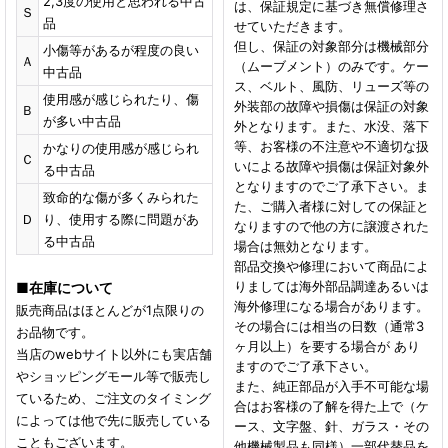
2,3度の使用と思われる中古
は、保証規定に基づき無償修理さ
Ｓ
品
せていただきます。
但し、保証の対象部分は機械部分
小傷等があるが程度の良い
Ａ
（ムーブメント）のみです。ケー
中古品
ス、ベルト、風防、リューズ等の
使用感が感じられたり、傷
外装部の故障や損傷は保証の対象
Ｂ
が多い中古品
外となります。また、水没、落下
等、お客様の不注意や不適切な扱
かなりの使用感が感じられ
Ｃ
いによる故障や損傷は保証対象外
る中古品
となりますのでご了承下さい。ま
致命的な傷が多くみられた
た、ご購入者様に対しての保証と
Ｄ
り、使用する際に問題があ
なりますので他の方に譲渡された
る中古品
場合は無効となります。
部品交換や修理において商品によ
りましては海外部品調達あるいは
■
在庫について
海外修理になる場合があります。
販売商品はほとんどが1点限りの
その場合には相当の日数（通常3
お品物です。
ヶ月以上）を要する場合が あり
当店のwebサイト以外にも実店舗
ますのでご了承下さい。
やショッピングモール等で販売し
また、純正部品が入手不可能な場
ているため、ご注文のタイミング
合はお客様の了解を得た上で（ケ
によっては他で先に販売している
ース、文字盤、針、ガラス・その
こともございます。
他機械製品も同様）一部代替品を