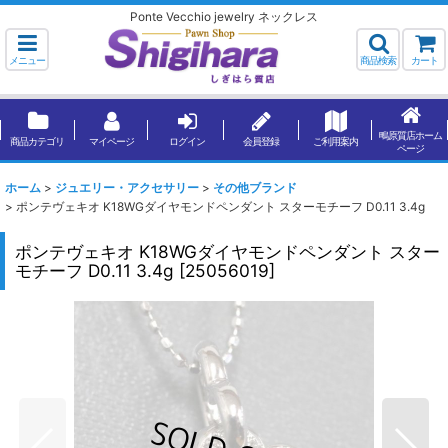
Ponte Vecchio jewelry ネックレス
メニュー
商品検索
カート
鴫原質店ホーム
商品カテゴリ
マイページ
ログイン
会員登録
ご利用案内
ページ
ホーム
>
ジュエリー・アクセサリー
>
その他ブランド
>
ポンテヴェキオ K18WGダイヤモンドペンダント スターモチーフ D0.11 3.4g
ポンテヴェキオ K18WGダイヤモンドペンダント スター
モチーフ D0.11 3.4g
[
25056019
]