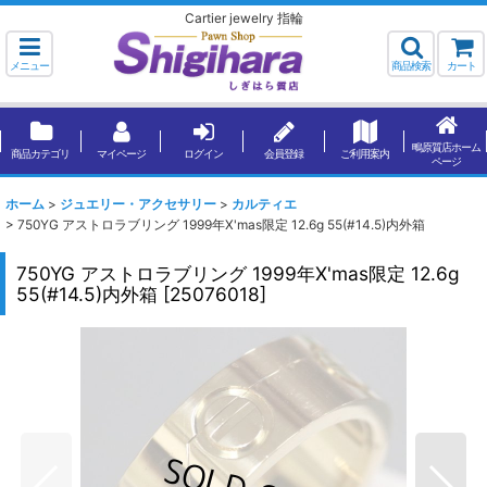
Cartier jewelry 指輪
メニュー
商品検索
カート
鴫原質店ホーム
商品カテゴリ
マイページ
ログイン
会員登録
ご利用案内
ページ
ホーム
>
ジュエリー・アクセサリー
>
カルティエ
>
750YG アストロラブリング 1999年X'mas限定 12.6g 55(#14.5)内外箱
750YG アストロラブリング 1999年X'mas限定 12.6g
55(#14.5)内外箱
[
25076018
]