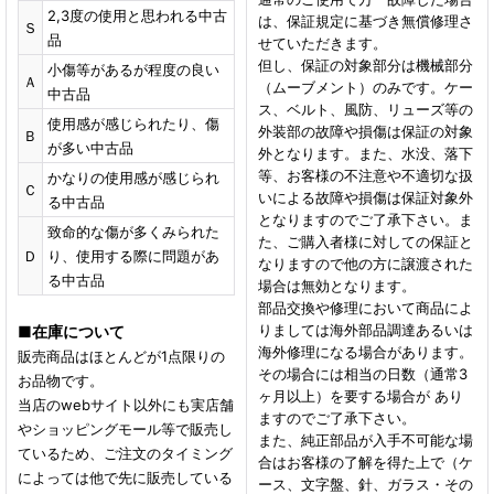
2,3度の使用と思われる中古
は、保証規定に基づき無償修理さ
Ｓ
品
せていただきます。
但し、保証の対象部分は機械部分
小傷等があるが程度の良い
Ａ
（ムーブメント）のみです。ケー
中古品
ス、ベルト、風防、リューズ等の
使用感が感じられたり、傷
外装部の故障や損傷は保証の対象
Ｂ
が多い中古品
外となります。また、水没、落下
等、お客様の不注意や不適切な扱
かなりの使用感が感じられ
Ｃ
いによる故障や損傷は保証対象外
る中古品
となりますのでご了承下さい。ま
致命的な傷が多くみられた
た、ご購入者様に対しての保証と
Ｄ
り、使用する際に問題があ
なりますので他の方に譲渡された
る中古品
場合は無効となります。
部品交換や修理において商品によ
りましては海外部品調達あるいは
■
在庫について
海外修理になる場合があります。
販売商品はほとんどが1点限りの
その場合には相当の日数（通常3
お品物です。
ヶ月以上）を要する場合が あり
当店のwebサイト以外にも実店舗
ますのでご了承下さい。
やショッピングモール等で販売し
また、純正部品が入手不可能な場
ているため、ご注文のタイミング
合はお客様の了解を得た上で（ケ
によっては他で先に販売している
ース、文字盤、針、ガラス・その