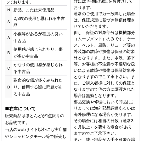
計には1年間の保証をお付けして
っております。
おります。
Ｎ
新品、または未使用品
通常のご使用で万一故障した場合
2,3度の使用と思われる中古
は、保証規定に基づき無償修理さ
Ｓ
品
せていただきます。
但し、保証の対象部分は機械部分
小傷等があるが程度の良い
Ａ
（ムーブメント）のみです。ケー
中古品
ス、ベルト、風防、リューズ等の
使用感が感じられたり、傷
外装部の故障や損傷は保証の対象
Ｂ
が多い中古品
外となります。また、水没、落下
等、お客様の不注意や不適切な扱
かなりの使用感が感じられ
Ｃ
いによる故障や損傷は保証対象外
る中古品
となりますのでご了承下さい。ま
致命的な傷が多くみられた
た、ご購入者様に対しての保証と
Ｄ
り、使用する際に問題があ
なりますので他の方に譲渡された
る中古品
場合は無効となります。
部品交換や修理において商品によ
りましては海外部品調達あるいは
■
在庫について
海外修理になる場合があります。
販売商品はほとんどが1点限りの
その場合には相当の日数（通常3
お品物です。
ヶ月以上）を要する場合が あり
当店のwebサイト以外にも実店舗
ますのでご了承下さい。
やショッピングモール等で販売し
また、純正部品が入手不可能な場