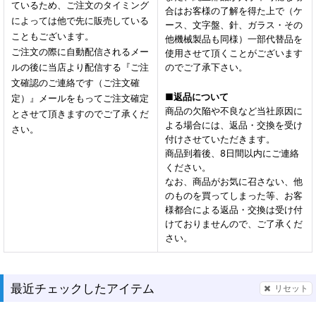
ているため、ご注文のタイミング
合はお客様の了解を得た上で（ケ
によっては他で先に販売している
ース、文字盤、針、ガラス・その
こともございます。
他機械製品も同様）一部代替品を
ご注文の際に自動配信されるメー
使用させて頂くことがございます
ルの後に当店より配信する『ご注
のでご了承下さい。
文確認のご連絡です（ご注文確
■
返品について
定）』メールをもってご注文確定
商品の欠陥や不良など当社原因に
とさせて頂きますのでご了承くだ
よる場合には、返品・交換を受け
さい。
付けさせていただきます。
商品到着後、8日間以内にご連絡
ください。
なお、商品がお気に召さない、他
のものを買ってしまった等、お客
様都合による返品・交換は受け付
けておりませんので、ご了承くだ
さい。
最近チェックしたアイテム
リセット