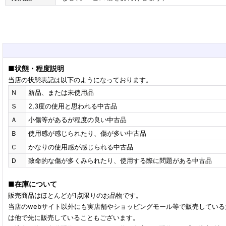
■
状態・程度説明
当店の状態表記は以下のようになっております。
Ｎ
新品、または未使用品
Ｓ
2,3度の使用と思われる中古品
Ａ
小傷等があるが程度の良い中古品
Ｂ
使用感が感じられたり、傷が多い中古品
Ｃ
かなりの使用感が感じられる中古品
Ｄ
致命的な傷が多くみられたり、使用する際に問題がある中古品
■
在庫について
販売商品はほとんどが1点限りのお品物です。
当店のwebサイト以外にも実店舗やショッピングモール等で販売してい
は他で先に販売していることもございます。