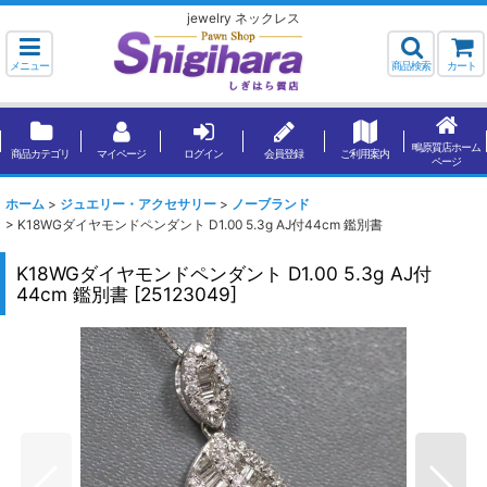
jewelry ネックレス
メニュー
商品検索
カート
鴫原質店ホーム
商品カテゴリ
マイページ
ログイン
会員登録
ご利用案内
ページ
ホーム
>
ジュエリー・アクセサリー
>
ノーブランド
>
K18WGダイヤモンドペンダント D1.00 5.3g AJ付44cm 鑑別書
K18WGダイヤモンドペンダント D1.00 5.3g AJ付
44cm 鑑別書
[
25123049
]