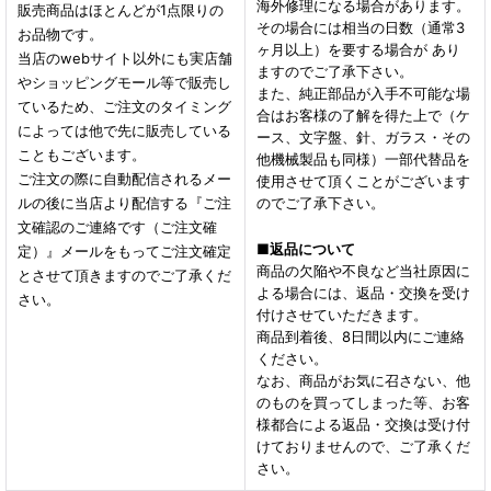
海外修理になる場合があります。
販売商品はほとんどが1点限りの
その場合には相当の日数（通常3
お品物です。
ヶ月以上）を要する場合が あり
当店のwebサイト以外にも実店舗
ますのでご了承下さい。
やショッピングモール等で販売し
また、純正部品が入手不可能な場
ているため、ご注文のタイミング
合はお客様の了解を得た上で（ケ
によっては他で先に販売している
ース、文字盤、針、ガラス・その
こともございます。
他機械製品も同様）一部代替品を
ご注文の際に自動配信されるメー
使用させて頂くことがございます
ルの後に当店より配信する『ご注
のでご了承下さい。
文確認のご連絡です（ご注文確
■
返品について
定）』メールをもってご注文確定
商品の欠陥や不良など当社原因に
とさせて頂きますのでご了承くだ
よる場合には、返品・交換を受け
さい。
付けさせていただきます。
商品到着後、8日間以内にご連絡
ください。
なお、商品がお気に召さない、他
のものを買ってしまった等、お客
様都合による返品・交換は受け付
けておりませんので、ご了承くだ
さい。