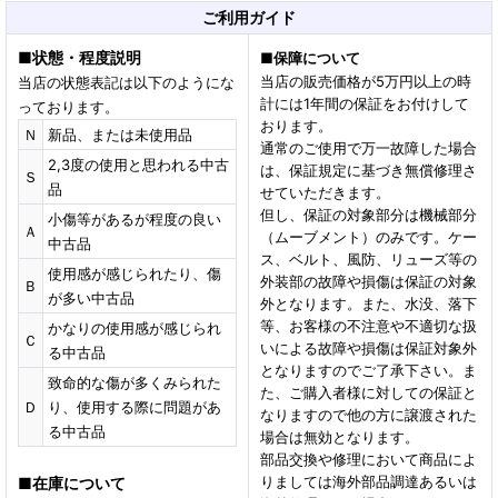
ご利用ガイド
■
状態・程度説明
■
保障について
当店の販売価格が5万円以上の時
当店の状態表記は以下のようにな
計には1年間の保証をお付けして
っております。
おります。
Ｎ
新品、または未使用品
通常のご使用で万一故障した場合
2,3度の使用と思われる中古
は、保証規定に基づき無償修理さ
Ｓ
品
せていただきます。
但し、保証の対象部分は機械部分
小傷等があるが程度の良い
Ａ
（ムーブメント）のみです。ケー
中古品
ス、ベルト、風防、リューズ等の
使用感が感じられたり、傷
外装部の故障や損傷は保証の対象
Ｂ
が多い中古品
外となります。また、水没、落下
等、お客様の不注意や不適切な扱
かなりの使用感が感じられ
Ｃ
いによる故障や損傷は保証対象外
る中古品
となりますのでご了承下さい。ま
致命的な傷が多くみられた
た、ご購入者様に対しての保証と
Ｄ
り、使用する際に問題があ
なりますので他の方に譲渡された
る中古品
場合は無効となります。
部品交換や修理において商品によ
りましては海外部品調達あるいは
■
在庫について