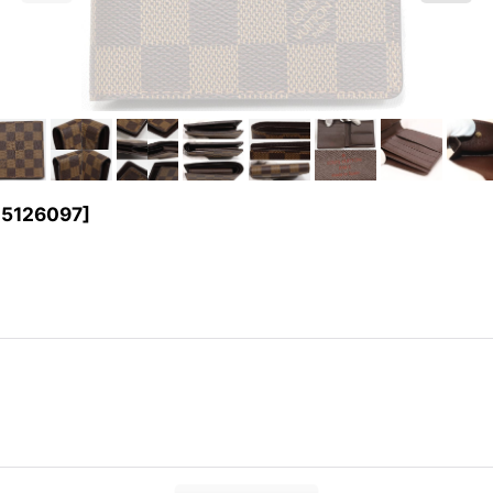
25126097
]