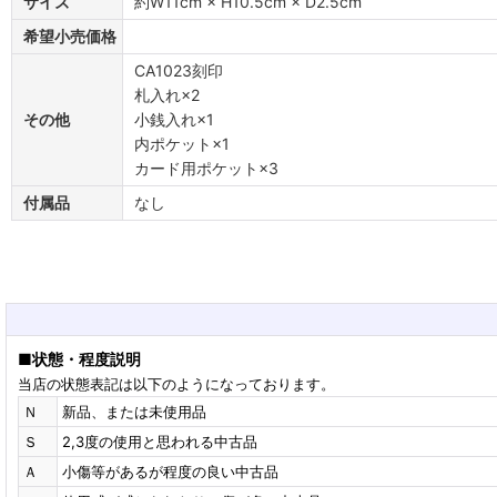
サイズ
約W11cm × H10.5cm × D2.5cm
希望小売価格
CA1023刻印
札入れ×2
その他
小銭入れ×1
内ポケット×1
カード用ポケット×3
付属品
なし
■
状態・程度説明
当店の状態表記は以下のようになっております。
Ｎ
新品、または未使用品
Ｓ
2,3度の使用と思われる中古品
Ａ
小傷等があるが程度の良い中古品