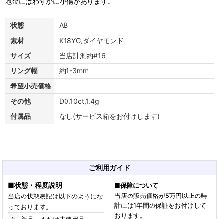
地金にはわずかに小傷があります。
状態
AB
素材
K18YG,ダイヤモンド
サイズ
当店計測約#16
リング幅
約1-3mm
希望小売価格
その他
D0.10ct,1.4g
付属品
なし(サービス箱をお付けします)
ご利用ガイド
■
状態・程度説明
■
保障について
当店の販売価格が5万円以上の時
当店の状態表記は以下のようにな
計には1年間の保証をお付けして
っております。
おります。
Ｎ
新品、または未使用品