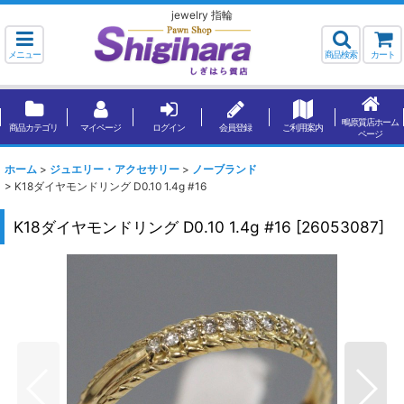
jewelry 指輪
メニュー
商品検索
カート
鴫原質店ホーム
商品カテゴリ
マイページ
ログイン
会員登録
ご利用案内
ページ
ホーム
>
ジュエリー・アクセサリー
>
ノーブランド
>
K18ダイヤモンドリング D0.10 1.4g #16
K18ダイヤモンドリング D0.10 1.4g #16
[
26053087
]