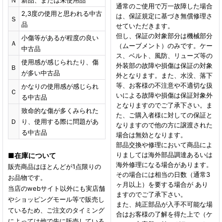
通常のご使用で万一故障した場合
2,3度の使用と思われる中古
は、保証規定に基づき無償修理さ
Ｓ
品
せていただきます。
但し、保証の対象部分は機械部分
小傷等があるが程度の良い
Ａ
（ムーブメント）のみです。ケー
中古品
ス、ベルト、風防、リューズ等の
使用感が感じられたり、傷
外装部の故障や損傷は保証の対象
Ｂ
が多い中古品
外となります。また、水没、落下
等、お客様の不注意や不適切な扱
かなりの使用感が感じられ
Ｃ
いによる故障や損傷は保証対象外
る中古品
となりますのでご了承下さい。ま
致命的な傷が多くみられた
た、ご購入者様に対しての保証と
Ｄ
り、使用する際に問題があ
なりますので他の方に譲渡された
る中古品
場合は無効となります。
部品交換や修理において商品によ
りましては海外部品調達あるいは
■
在庫について
海外修理になる場合があります。
販売商品はほとんどが1点限りの
その場合には相当の日数（通常3
お品物です。
ヶ月以上）を要する場合が あり
当店のwebサイト以外にも実店舗
ますのでご了承下さい。
やショッピングモール等で販売し
また、純正部品が入手不可能な場
ているため、ご注文のタイミング
合はお客様の了解を得た上で（ケ
によっては他で先に販売している