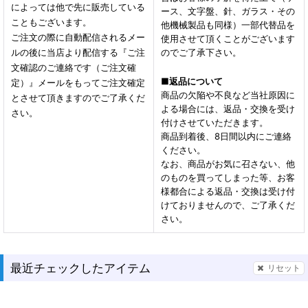
によっては他で先に販売している
ース、文字盤、針、ガラス・その
こともございます。
他機械製品も同様）一部代替品を
ご注文の際に自動配信されるメー
使用させて頂くことがございます
ルの後に当店より配信する『ご注
のでご了承下さい。
文確認のご連絡です（ご注文確
■
返品について
定）』メールをもってご注文確定
商品の欠陥や不良など当社原因に
とさせて頂きますのでご了承くだ
よる場合には、返品・交換を受け
さい。
付けさせていただきます。
商品到着後、8日間以内にご連絡
ください。
なお、商品がお気に召さない、他
のものを買ってしまった等、お客
様都合による返品・交換は受け付
けておりませんので、ご了承くだ
さい。
最近チェックしたアイテム
リセット