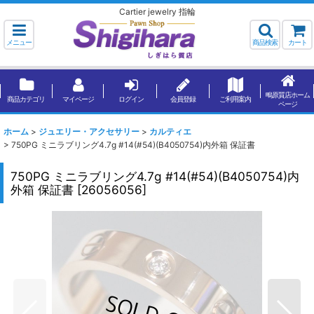
Cartier jewelry 指輪
メニュー
商品検索
カート
鴫原質店ホーム
商品カテゴリ
マイページ
ログイン
会員登録
ご利用案内
ページ
ホーム
>
ジュエリー・アクセサリー
>
カルティエ
>
750PG ミニラブリング4.7g #14(#54)(B4050754)内外箱 保証書
750PG ミニラブリング4.7g #14(#54)(B4050754)内
外箱 保証書
[
26056056
]