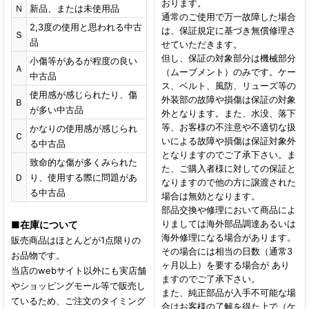
おります。
Ｎ
新品、または未使用品
通常のご使用で万一故障した場合
2,3度の使用と思われる中古
は、保証規定に基づき無償修理さ
Ｓ
品
せていただきます。
但し、保証の対象部分は機械部分
小傷等があるが程度の良い
Ａ
（ムーブメント）のみです。ケー
中古品
ス、ベルト、風防、リューズ等の
使用感が感じられたり、傷
外装部の故障や損傷は保証の対象
Ｂ
が多い中古品
外となります。また、水没、落下
等、お客様の不注意や不適切な扱
かなりの使用感が感じられ
Ｃ
いによる故障や損傷は保証対象外
る中古品
となりますのでご了承下さい。ま
致命的な傷が多くみられた
た、ご購入者様に対しての保証と
Ｄ
り、使用する際に問題があ
なりますので他の方に譲渡された
る中古品
場合は無効となります。
部品交換や修理において商品によ
りましては海外部品調達あるいは
■
在庫について
海外修理になる場合があります。
販売商品はほとんどが1点限りの
その場合には相当の日数（通常3
お品物です。
ヶ月以上）を要する場合が あり
当店のwebサイト以外にも実店舗
ますのでご了承下さい。
やショッピングモール等で販売し
また、純正部品が入手不可能な場
ているため、ご注文のタイミング
合はお客様の了解を得た上で（ケ