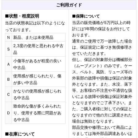
ご利用ガイド
■
状態・程度説明
■
保障について
当店の販売価格が5万円以上の時
当店の状態表記は以下のようにな
計には1年間の保証をお付けして
っております。
おります。
Ｎ
新品、または未使用品
通常のご使用で万一故障した場合
2,3度の使用と思われる中古
は、保証規定に基づき無償修理さ
Ｓ
品
せていただきます。
但し、保証の対象部分は機械部分
小傷等があるが程度の良い
Ａ
（ムーブメント）のみです。ケー
中古品
ス、ベルト、風防、リューズ等の
使用感が感じられたり、傷
外装部の故障や損傷は保証の対象
Ｂ
が多い中古品
外となります。また、水没、落下
等、お客様の不注意や不適切な扱
かなりの使用感が感じられ
Ｃ
いによる故障や損傷は保証対象外
る中古品
となりますのでご了承下さい。ま
致命的な傷が多くみられた
た、ご購入者様に対しての保証と
Ｄ
り、使用する際に問題があ
なりますので他の方に譲渡された
る中古品
場合は無効となります。
部品交換や修理において商品によ
りましては海外部品調達あるいは
■
在庫について