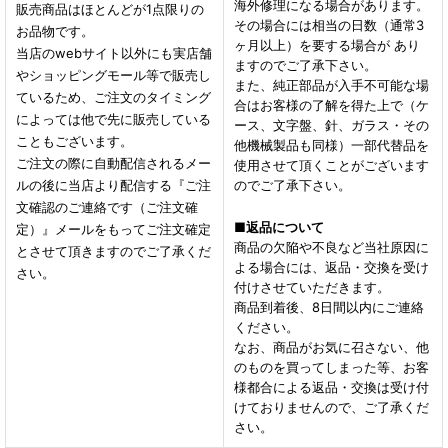
海外修理になる場合があります。
販売商品はほとんどが1点限りの
その場合には相当の日数（通常3
お品物です。
ヶ月以上）を要する場合が あり
当店のwebサイト以外にも実店舗
ますのでご了承下さい。
やショッピングモール等で販売し
また、純正部品が入手不可能な場
ているため、ご注文のタイミング
合はお客様の了解を得た上で（ケ
によっては他で先に販売している
ース、文字盤、針、ガラス・その
こともございます。
他機械製品も同様）一部代替品を
ご注文の際に自動配信されるメー
使用させて頂くことがございます
ルの後に当店より配信する『ご注
のでご了承下さい。
文確認のご連絡です（ご注文確
■
返品について
定）』メールをもってご注文確定
商品の欠陥や不良など当社原因に
とさせて頂きますのでご了承くだ
よる場合には、返品・交換を受け
さい。
付けさせていただきます。
商品到着後、8日間以内にご連絡
ください。
なお、商品がお気に召さない、他
のものを買ってしまった等、お客
様都合による返品・交換は受け付
けておりませんので、ご了承くだ
さい。