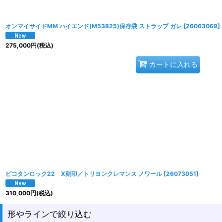
オンマイサイドMM ハイエンド(M53825)保存袋 ストラップ ガレ
[
26063069
]
275,000
円
(税込)
カートに入れる
ピコタンロック22 X刻印／トリヨンクレマンス ノワール
[
26073051
]
310,000
円
(税込)
形やラインで絞り込む