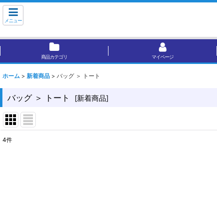
メニュー
商品カテゴリ
マイページ
ホーム
>
新着商品
>
バッグ ＞ トート
バッグ ＞ トート
[
新着商品
]
4
件
表示数
:
並び順
: