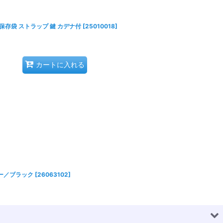
)保存袋 ストラップ 鍵 カデナ付
[
25010018
]
カートに入れる
ビー／ブラック
[
26063102
]