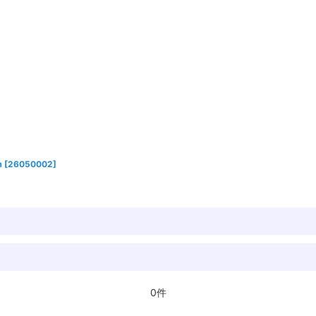
m
[
26050002
]
0件