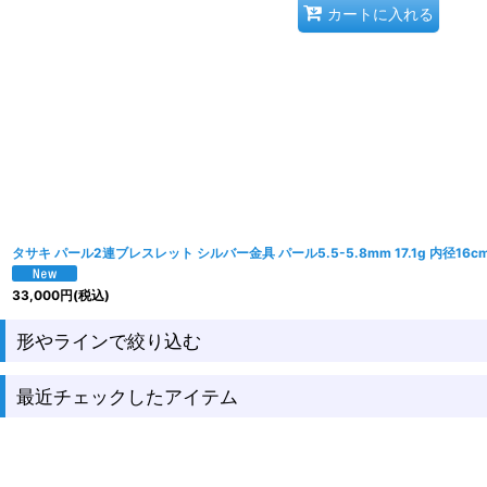
カートに入れる
タサキ パール2連ブレスレット シルバー金具 パール5.5-5.8mm 17.1g 内径16c
33,000
円
(税込)
形やラインで絞り込む
最近チェックしたアイテム
バッグ ＞ ルイヴィトン ＞ モノグラム
バッグ ＞ ルイヴィトン ＞ ダミエ
バッグ ＞ ルイヴィトン ＞ ダミエアズール