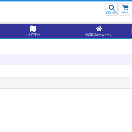
商品検索
カート
ご利用案内
鴫原質店ホームページ
閉じる